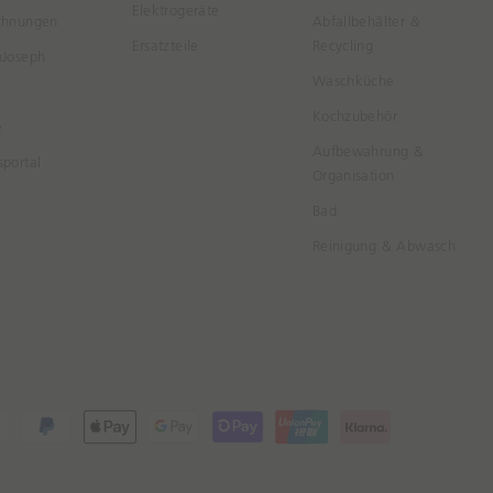
Elektrogeräte
chnungen
Abfallbehälter &
Ersatzteile
Recycling
hJoseph
Waschküche
Kochzubehör
e
Aufbewahrung &
portal
Organisation
Bad
Reinigung & Abwasch
P
A
G
S
U
K
a
p
o
h
n
l