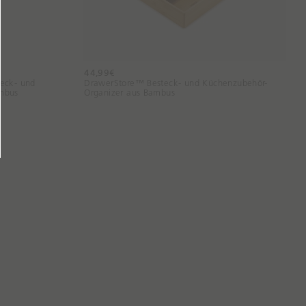
44,99€
eck- und
DrawerStore™ Besteck- und Küchenzubehör-
mbus
Organizer aus Bambus