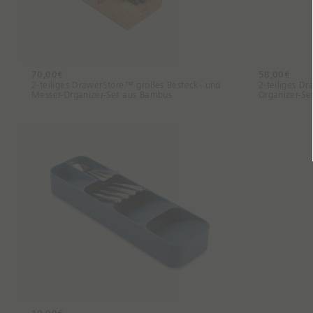
70,00€
58,00€
2-teiliges DrawerStore™ großes Besteck- und
2-teiliges D
Messer-Organizer-Set aus Bambus
Organizer-Se