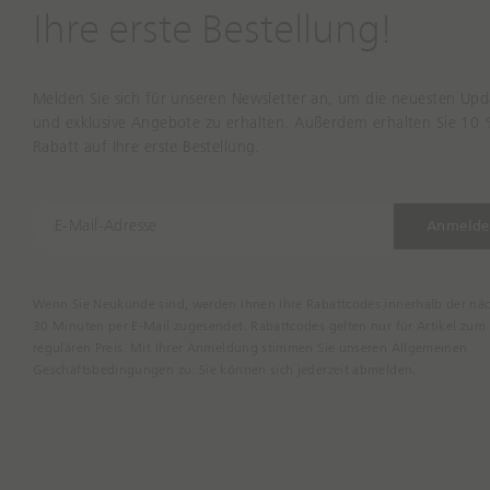
Ihre erste Bestellung!
Melden Sie sich für unseren Newsletter an, um die neuesten Upd
und exklusive Angebote zu erhalten. Außerdem erhalten Sie 10
Rabatt auf Ihre erste Bestellung.
E
Anmelde
-
M
a
Wenn Sie Neukunde sind, werden Ihnen Ihre Rabattcodes innerhalb der nä
i
30 Minuten per E-Mail zugesendet. Rabattcodes gelten nur für Artikel zum
l
regulären Preis. Mit Ihrer Anmeldung stimmen Sie unseren Allgemeinen
-
Geschäftsbedingungen zu. Sie können sich jederzeit abmelden.
A
d
r
e
s