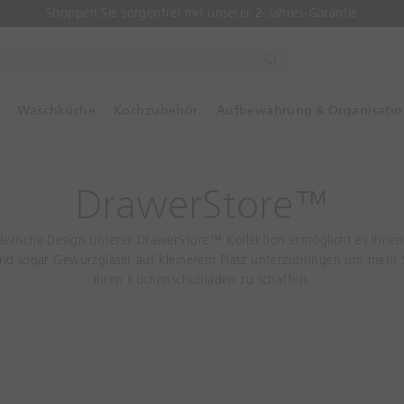
Shoppen Sie sorgenfrei mit unserer 2-Jahres-Garantie
S
u
c
Waschküche
Kochzubehör
Aufbewahrung & Organisati
h
e
DrawerStore™
derische Design unserer DrawerStore™ Kollektion ermöglicht es Ihnen
und sogar Gewürzgläser auf kleinerem Platz unterzubringen um mehr
Ihren Küchenschubladen zu schaffen.