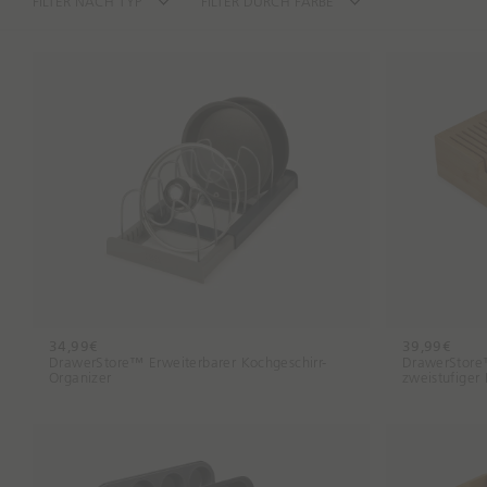
FILTER NACH TYP
FILTER DURCH FARBE
34,99€
39,99€
DrawerStore™ Erweiterbarer Kochgeschirr-
DrawerStore
Organizer
zweistufiger