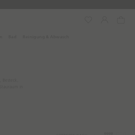
Wunschliste
Konto
Warenko
on
Bad
Reinigung & Abwasch
, Besteck,
 Stauraum in